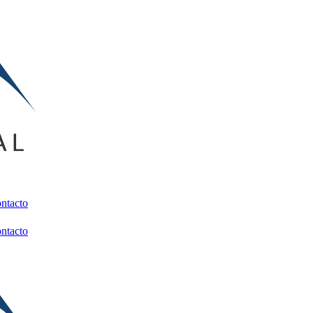
ntacto
ntacto