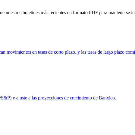
nuestros boletines más recientes en formato PDF para mantenerse info
eran movimientos en tasas de corto plazo, y las tasas de largo plazo com
s/S&P) y ajuste a las proyecciones de crecimiento de Banxico.