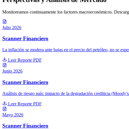
Monitoreamos continuamente los factores macroeconómicos. Descargue 
Julio 2026
Scanner Financiero
La inflación se modera ante bajas en el precio del petróleo, no se esp
Leer Reporte PDF
Junio 2026
Scanner Financiero
Análisis de riesgo país: impacto de la degradación crediticia (Moody'
Leer Reporte PDF
Mayo 2026
Scanner Financiero